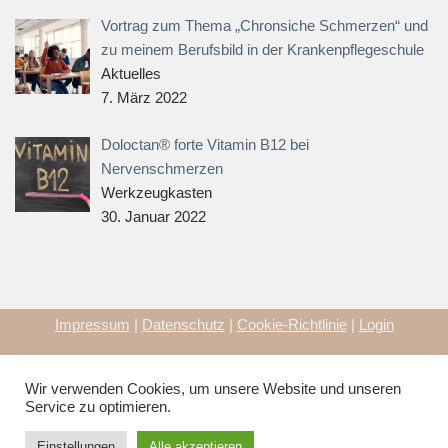
Vortrag zum Thema „Chronsiche Schmerzen“ und
zu meinem Berufsbild in der Krankenpflegeschule
Aktuelles
7. März 2022
Doloctan® forte Vitamin B12 bei
Nervenschmerzen
Werkzeugkasten
30. Januar 2022
Impressum
|
Datenschutz
|
Cookie-Richtlinie
|
Login
Copyright qualitylife4u.de | Alle Rechte vorbehalten | Webdesign
Wir verwenden Cookies, um unsere Website und unseren
by
MARKS MEDIA
Service zu optimieren.
© Copyright {current_year} Qualitylife4u.de | Webdesign by
Einstellungen
Alle akzeptieren