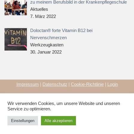
zu meinem Berufsbild in der Krankenpflegeschule
Aktuelles
7. März 2022
Doloctan® forte Vitamin B12 bei
Nervenschmerzen
Werkzeugkasten
30. Januar 2022
Impressum
|
Datenschutz
|
Cookie-Richtlinie
|
Login
Copyright qualitylife4u.de | Alle Rechte vorbehalten | Webdesign
Wir verwenden Cookies, um unsere Website und unseren
by
MARKS MEDIA
Service zu optimieren.
© Copyright {current_year} Qualitylife4u.de | Webdesign by
Einstellungen
Alle akzeptieren
MARKS MEDIA
| Alle Rechte vorbehalten